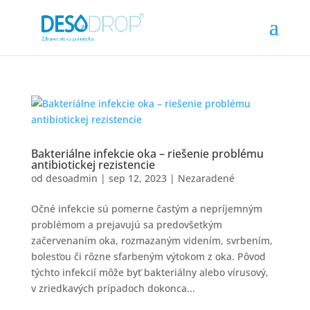
Bakteriálne infekcie oka – riešenie problému
antibiotickej rezistencie
od
desoadmin
|
sep 12, 2023
|
Nezaradené
Očné infekcie sú pomerne častým a nepríjemným
problémom a prejavujú sa predovšetkým
začervenaním oka, rozmazaným videním, svrbením,
bolesťou či rôzne sfarbeným výtokom z oka. Pôvod
týchto infekcií môže byť bakteriálny alebo vírusový,
v zriedkavých prípadoch dokonca...