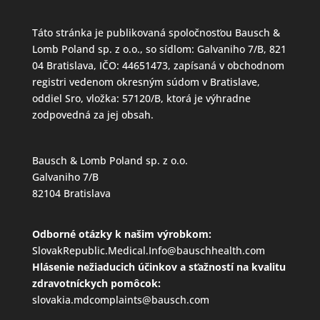
Táto stránka je publikovaná spoločnosťou Bausch &
Lomb Poland sp. z o.o., so sídlom: Galvaniho 7/B, 821
04 Bratislava, IČO: 44651473, zapísaná v obchodnom
registri vedenom okresným súdom v Bratislave,
oddiel Sro, vložka: 57120/B, ktorá je výhradne
zodpovedná za jej obsah.
Bausch & Lomb Poland sp. z o.o.
Galvaniho 7/B
82104 Bratislava
Odborné otázky k našim výrobkom:
SlovakRepublic.Medical.Info@bauschhealth.com
Hlásenie nežiaducich účinkov a sťažností na kvalitu
zdravotníckych pomôcok:
slovakia.mdcomplaints@bausch.com